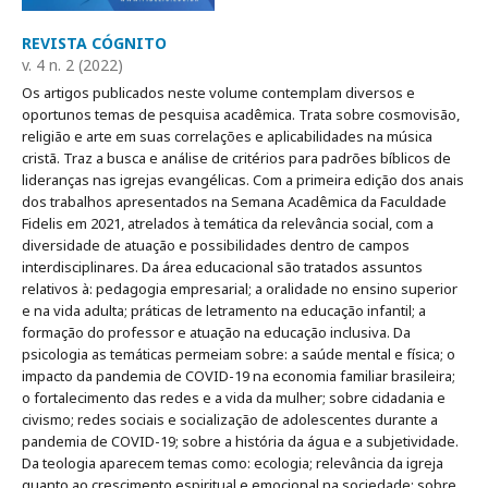
REVISTA CÓGNITO
v. 4 n. 2 (2022)
Os artigos publicados neste volume contemplam diversos e
oportunos temas de pesquisa acadêmica. Trata sobre cosmovisão,
religião e arte em suas correlações e aplicabilidades na música
cristã. Traz a busca e análise de critérios para padrões bíblicos de
lideranças nas igrejas evangélicas. Com a primeira edição dos anais
dos trabalhos apresentados na Semana Acadêmica da Faculdade
Fidelis em 2021, atrelados à temática da relevância social, com a
diversidade de atuação e possibilidades dentro de campos
interdisciplinares. Da área educacional são tratados assuntos
relativos à: pedagogia empresarial; a oralidade no ensino superior
e na vida adulta; práticas de letramento na educação infantil; a
formação do professor e atuação na educação inclusiva. Da
psicologia as temáticas permeiam sobre: a saúde mental e física; o
impacto da pandemia de COVID-19 na economia familiar brasileira;
o fortalecimento das redes e a vida da mulher; sobre cidadania e
civismo; redes sociais e socialização de adolescentes durante a
pandemia de COVID-19; sobre a história da água e a subjetividade.
Da teologia aparecem temas como: ecologia; relevância da igreja
quanto ao crescimento espiritual e emocional na sociedade; sobre