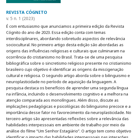
REVISTA CÓGNITO
v. 5 n. 1 (2023)
É com entusiasmo que anunciamos a primeira edição da Revista
Cógnito do ano de 2023. Essa edição conta com temas
interdisciplinares, abordando sobretudo aspectos de relevância
sociocultural. No primeiro artigo desta edição são abordadas as
origens das influências religiosas e culturais que culminaram na
ocorrência do cristianismo no Brasil. Trata-se de uma pesquisa
bibliográfica sobre o sincretismo religioso presente no cristianismo
brasileiro cujo objetivo é identificar as origens da miscigenação
cultural e religiosa. O segundo artigo aborda sobre o bilinguismo e
neuroplasticidade no período de aquisição da linguagem. A
pesquisa destaca os benefícios de aprender uma segunda língua
na infância, incluindo o desenvolvimento cognitivo e a melhora na
atenção comparada aos monolíngues. Além disso, discute as
implicações pedagógicas e psicológicas do bilinguismo precoce e a
importância desse fator no favorecimento da neuroplasticidade. No
terceiro artigo são apresentadas reflexões sobre a relevância das
habilidades interpessoais em ambiente de trabalho por meio da
análise do filme “Um Senhor Estagiário”. O artigo tem como objetivo
identificar o impacto das habilidades interpessoais nas interações