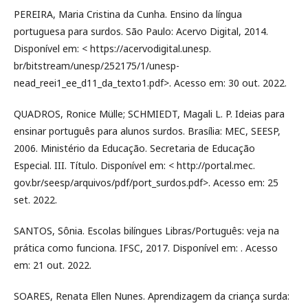
PEREIRA, Maria Cristina da Cunha. Ensino da língua
portuguesa para surdos. São Paulo: Acervo Digital, 2014.
Disponível em: < https://acervodigital.unesp.
br/bitstream/unesp/252175/1/unesp-
nead_reei1_ee_d11_da_texto1.pdf>. Acesso em: 30 out. 2022.
QUADROS, Ronice Mülle; SCHMIEDT, Magali L. P. Ideias para
ensinar português para alunos surdos. Brasília: MEC, SEESP,
2006. Ministério da Educação. Secretaria de Educação
Especial. III. Título. Disponível em: < http://portal.mec.
gov.br/seesp/arquivos/pdf/port_surdos.pdf>. Acesso em: 25
set. 2022.
SANTOS, Sônia. Escolas bilíngues Libras/Português: veja na
prática como funciona. IFSC, 2017. Disponível em: . Acesso
em: 21 out. 2022.
SOARES, Renata Ellen Nunes. Aprendizagem da criança surda: