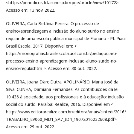
<https://periodicos.fclar.unesp.br/rpge/article/view/10172>.
Acesso em: 13 nov. 2022.
OLIVEIRA, Carla Betânia Pereira. O processo de
ensino/aprendizagem a inclusão do aluno surdo no ensino
regular de uma escola pública municipal de Floriano - PI. Piauí:
Brasil Escola, 2017. Disponível em: <
https://monografias.brasilescola.uol.com.br/pedagogia/o-
processo-ensino-aprendizagem-inclusao-aluno-surdo-no-
ensino-regular.htm >. Acesso em: 30 out. 2022.
OLIVEIRA, Joana D’arc Dutra; APOLINÁRIO, Maria José da
Silva; CUNHA, Damiana Fernandes. As contribuições da lei
10.436 à sociedade, aos profissionais e à educação: inclusão
social do surdo. Paraíba: Realize, 2016. Disponível em <
https://www.editorarealize.com.br/editora/anais/cintedi/2016/
TRABALHO_EV060_MD1_SA7_ID4_19072016232608.pdf>.
Acesso em: 29 out. 2022.