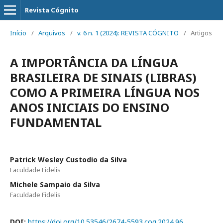
Revista Cógnito
Início
/
Arquivos
/
v. 6 n. 1 (2024): REVISTA CÓGNITO
/
Artigos
A IMPORTÂNCIA DA LÍNGUA
BRASILEIRA DE SINAIS (LIBRAS)
COMO A PRIMEIRA LÍNGUA NOS
ANOS INICIAIS DO ENSINO
FUNDAMENTAL
Patrick Wesley Custodio da Silva
Faculdade Fidelis
Michele Sampaio da Silva
Faculdade Fidelis
DOI:
https://doi.org/10.53546/2674-5593.cog.2024.96