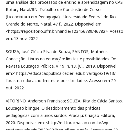
uma análise dos processos de ensino e aprendizagem no CAS
Rotary Natal/RN. Trabalho de Conclusão de Curso
(Licenciatura em Pedagogia) - Universidade Federal do Rio
Grande do Norte, Natal, 47 f., 2022. Disponível em:
<https://repositorio.ufrn.br/handle/123456789/46782>. Acesso
em: 13 nov. 2022.
SOUZA, José Clécio Silva de Souza; SANTOS, Mathéus
Conceição. Libras na educação: limites e possibilidades. In:
Revista Educação Pública, v. 19, n. 13, jul., 2019. Disponível
em:< https://educacaopublica.cecierj.edu.br/artigos/19/13/
libras-na-educacao-limites-e-possibilidade>. Acesso em 29
out. 2022.
VITORINO, Anderson Francisco; SOUZA, Rita de Cácia Santos.
Educação bilíngue. O desdobramento das práticas
pedagógicas com alunos surdos. Aracaju: Criação Editora,
2020. Disponível em: <http://editoracriacao.com.br/wp-
content/uploads/2020/02/livro-bilingue.pdf>. Acesso em: 28