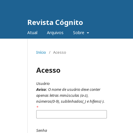
Revista Cógnito
Atual
Arquivos
Sobre
Início
/
Acesso
Acesso
Usuário
Aviso:
O nome de usuário deve conter
apenas letras minúsculas (a-z),
números(0-9), sublinhados(_) e hífens(-).
*
Senha