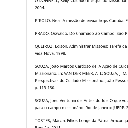
O’DONNELL, Kelly. Cuidado Integral do Missionári
2004.
PIROLO, Neal. A missão de enviar hoje. Curitiba: E
PRADO, Oswaldo. Do Chamado ao Campo. São Pau
QUEIROZ, Edison. Administrar Missões: Tarefa da I
Vida Nova, 1998.
SOUZA, João Marcos Cardoso de. A Ação de Cui
Missionário. In: VAN DER MEER, A. L; SOUZA, J. M. 
Perspectivas do Cuidado Missionário. João Pessoa
p. 115-130.
SOUZA, Joed Venturini de. Antes do Ide: O que voc
para o campo missionário. Rio de Janeiro: JUERP, 
TOSTES, Márcia. Filhos Longe da Pátria. Araçarig
Benção, 2011