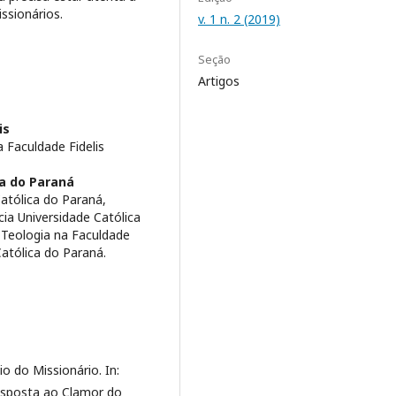
ssionários.
v. 1 n. 2 (2019)
Seção
Artigos
is
 Faculdade Fidelis
ca do Paraná
Católica do Paraná,
cia Universidade Católica
Teologia na Faculdade
Católica do Paraná.
o do Missionário. In:
Resposta ao Clamor do