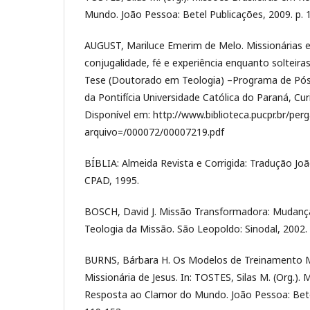
Mundo. João Pessoa: Betel Publicações, 2009. p. 
AUGUST, Mariluce Emerim de Melo. Missionárias ev
conjugalidade, fé e experiência enquanto solteiras
Tese (Doutorado em Teologia) –Programa de Pó
da Pontifícia Universidade Católica do Paraná, Curi
Disponível em: http://www.biblioteca.pucpr.br/pe
arquivo=/000072/00007219.pdf
BÍBLIA: Almeida Revista e Corrigida: Tradução Joã
CPAD, 1995.
BOSCH, David J. Missão Transformadora: Mudanç
Teologia da Missão. São Leopoldo: Sinodal, 2002.
BURNS, Bárbara H. Os Modelos de Treinamento Mi
Missionária de Jesus. In: TOSTES, Silas M. (Org.). 
Resposta ao Clamor do Mundo. João Pessoa: Betel