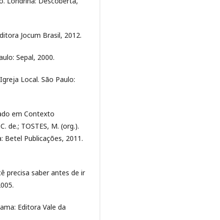
o. Londrina: Descoberta,
ditora Jocum Brasil, 2012.
lo: Sepal, 2000.
greja Local. São Paulo:
dado em Contexto
C. de.; TOSTES, M. (org.).
: Betel Publicações, 2011.
ê precisa saber antes de ir
2005.
uama: Editora Vale da