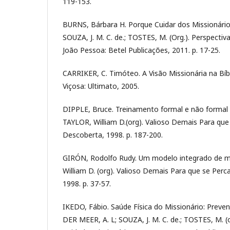
119-153.
BURNS, Bárbara H. Porque Cuidar dos Missionário
SOUZA, J. M. C. de.; TOSTES, M. (Org.). Perspectiv
João Pessoa: Betel Publicações, 2011. p. 17-25.
CARRIKER, C. Timóteo. A Visão Missionária na Bíb
Viçosa: Ultimato, 2005.
DIPPLE, Bruce. Treinamento formal e não formal 
TAYLOR, William D.(org). Valioso Demais Para que 
Descoberta, 1998. p. 187-200.
GIRÓN, Rodolfo Rudy. Um modelo integrado de mi
William D. (org). Valioso Demais Para que se Perc
1998. p. 37-57.
IKEDO, Fábio. Saúde Física do Missionário: Preve
DER MEER, A. L; SOUZA, J. M. C. de.; TOSTES, M. (o