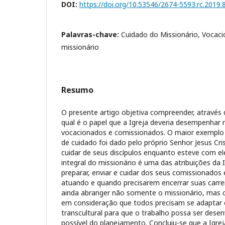
DOI:
https://doi.org/10.53546/2674-5593.rc.2019.
Palavras-chave:
Cuidado do Missionário, Vocacio
missionário
Resumo
O presente artigo objetiva compreender, através d
qual é o papel que a Igreja deveria desempenhar 
vocacionados e comissionados. O maior exemplo
de cuidado foi dado pelo próprio Senhor Jesus Cri
cuidar de seus discípulos enquanto esteve com ele
integral do missionário é uma das atribuições da Ig
preparar, enviar e cuidar dos seus comissionados
atuando e quando precisarem encerrar suas carrei
ainda abranger não somente o missionário, mas c
em consideração que todos precisam se adaptar
transcultural para que o trabalho possa ser dese
possível do planejamento. Concluiu-se que a Igrej