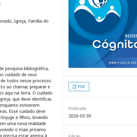
8
nado, Igreja, Família do
e pesquisa bibliográfica,
no cuidado de seus
 de todos nesse processo
PDF
sto ao chamar, preparar e
s aqui na terra. O cuidado
reja, que deve identificar,
 enquanto estiverem
Publicado
ras. Esse cuidado deve
2020-03-30
ônjuge e filhos, levando
 em uma nova realidade
nvolvido o mais próximo
a precisa estar atenta à
Edição