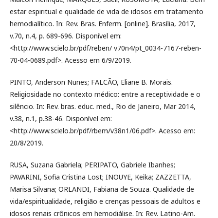
estar espiritual e qualidade de vida de idosos em tratamento
hemodialítico. In: Rev. Bras. Enferm. [online]. Brasília, 2017,
v.70, n.4, p. 689-696. Disponível em:
<http://www.scielo.br/pdf/reben/ v70n4/pt_0034-7167-reben-
70-04-0689.pdf>. Acesso em 6/9/2019.
PINTO, Anderson Nunes; FALCÃO, Eliane B. Morais.
Religiosidade no contexto médico: entre a receptividade e o
silêncio. In: Rev. bras. educ. med., Rio de Janeiro, Mar 2014,
v.38, n.1, p.38-46. Disponível em:
<http://www.scielo.br/pdf/rbem/v38n1/06.pdf>. Acesso em:
20/8/2019.
RUSA, Suzana Gabriela; PERIPATO, Gabriele Ibanhes;
PAVARINI, Sofia Cristina Lost; INOUYE, Keika; ZAZZETTA,
Marisa Silvana; ORLANDI, Fabiana de Souza. Qualidade de
vida/espiritualidade, religião e crenças pessoais de adultos e
idosos renais crônicos em hemodiálise. In: Rev. Latino-Am.