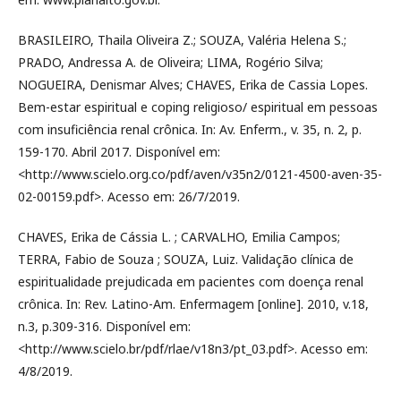
BRASILEIRO, Thaila Oliveira Z.; SOUZA, Valéria Helena S.;
PRADO, Andressa A. de Oliveira; LIMA, Rogério Silva;
NOGUEIRA, Denismar Alves; CHAVES, Erika de Cassia Lopes.
Bem-estar espiritual e coping religioso/ espiritual em pessoas
com insuficiência renal crônica. In: Av. Enferm., v. 35, n. 2, p.
159-170. Abril 2017. Disponível em:
<http://www.scielo.org.co/pdf/aven/v35n2/0121-4500-aven-35-
02-00159.pdf>. Acesso em: 26/7/2019.
CHAVES, Erika de Cássia L. ; CARVALHO, Emilia Campos;
TERRA, Fabio de Souza ; SOUZA, Luiz. Validação clínica de
espiritualidade prejudicada em pacientes com doença renal
crônica. In: Rev. Latino-Am. Enfermagem [online]. 2010, v.18,
n.3, p.309-316. Disponível em:
<http://www.scielo.br/pdf/rlae/v18n3/pt_03.pdf>. Acesso em:
4/8/2019.