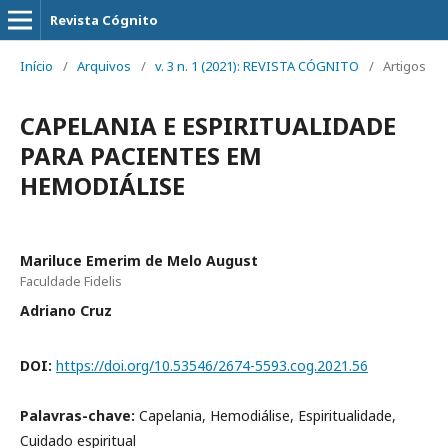
Revista Cógnito
Início
/
Arquivos
/
v. 3 n. 1 (2021): REVISTA CÓGNITO
/
Artigos
CAPELANIA E ESPIRITUALIDADE
PARA PACIENTES EM
HEMODIÁLISE
Mariluce Emerim de Melo August
Faculdade Fidelis
Adriano Cruz
DOI:
https://doi.org/10.53546/2674-5593.cog.2021.56
Palavras-chave:
Capelania, Hemodiálise, Espiritualidade,
Cuidado espiritual