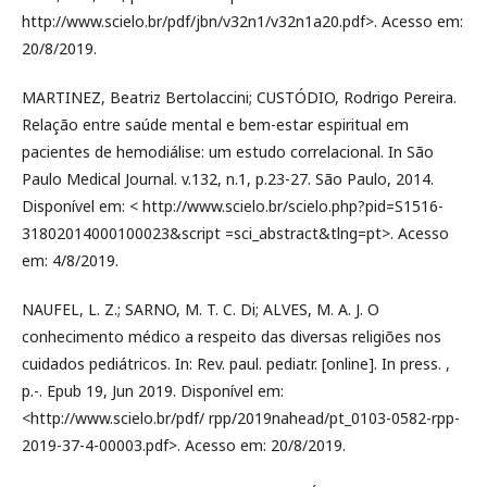
http://www.scielo.br/pdf/jbn/v32n1/v32n1a20.pdf>. Acesso em:
20/8/2019.
MARTINEZ, Beatriz Bertolaccini; CUSTÓDIO, Rodrigo Pereira.
Relação entre saúde mental e bem-estar espiritual em
pacientes de hemodiálise: um estudo correlacional. In São
Paulo Medical Journal. v.132, n.1, p.23-27. São Paulo, 2014.
Disponível em: < http://www.scielo.br/scielo.php?pid=S1516-
31802014000100023&script =sci_abstract&tlng=pt>. Acesso
em: 4/8/2019.
NAUFEL, L. Z.; SARNO, M. T. C. Di; ALVES, M. A. J. O
conhecimento médico a respeito das diversas religiões nos
cuidados pediátricos. In: Rev. paul. pediatr. [online]. In press. ,
p.-. Epub 19, Jun 2019. Disponível em:
<http://www.scielo.br/pdf/ rpp/2019nahead/pt_0103-0582-rpp-
2019-37-4-00003.pdf>. Acesso em: 20/8/2019.