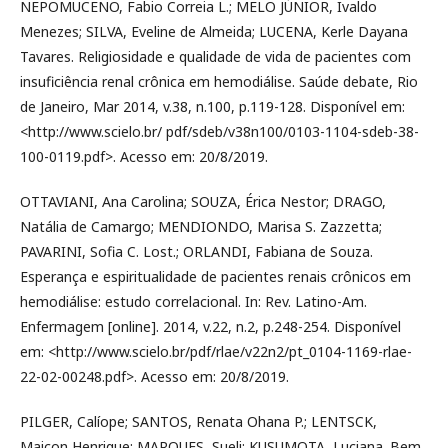
NEPOMUCENO, Fabio Correia L.; MELO JÚNIOR, Ivaldo
Menezes; SILVA, Eveline de Almeida; LUCENA, Kerle Dayana
Tavares. Religiosidade e qualidade de vida de pacientes com
insuficiência renal crônica em hemodiálise. Saúde debate, Rio
de Janeiro, Mar 2014, v.38, n.100, p.119-128. Disponível em:
<http://www.scielo.br/ pdf/sdeb/v38n100/0103-1104-sdeb-38-
100-0119.pdf>. Acesso em: 20/8/2019.
OTTAVIANI, Ana Carolina; SOUZA, Érica Nestor; DRAGO,
Natália de Camargo; MENDIONDO, Marisa S. Zazzetta;
PAVARINI, Sofia C. Lost.; ORLANDI, Fabiana de Souza.
Esperança e espiritualidade de pacientes renais crônicos em
hemodiálise: estudo correlacional. In: Rev. Latino-Am.
Enfermagem [online]. 2014, v.22, n.2, p.248-254. Disponível
em: <http://www.scielo.br/pdf/rlae/v22n2/pt_0104-1169-rlae-
22-02-00248.pdf>. Acesso em: 20/8/2019.
PILGER, Calíope; SANTOS, Renata Ohana P.; LENTSCK,
Maicon Henrique; MARQUES, Sueli; KUSUMOTA, Luciana. Bem