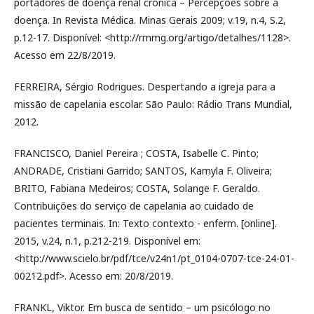
portadores de doença renal crônica – Percepções sobre a
doença. In Revista Médica. Minas Gerais 2009; v.19, n.4, S.2,
p.12-17. Disponível: <http://rmmg.org/artigo/detalhes/1128>.
Acesso em 22/8/2019.
FERREIRA, Sérgio Rodrigues. Despertando a igreja para a
missão de capelania escolar. São Paulo: Rádio Trans Mundial,
2012.
FRANCISCO, Daniel Pereira ; COSTA, Isabelle C. Pinto;
ANDRADE, Cristiani Garrido; SANTOS, Kamyla F. Oliveira;
BRITO, Fabiana Medeiros; COSTA, Solange F. Geraldo.
Contribuições do serviço de capelania ao cuidado de
pacientes terminais. In: Texto contexto - enferm. [online].
2015, v.24, n.1, p.212-219. Disponível em:
<http://www.scielo.br/pdf/tce/v24n1/pt_0104-0707-tce-24-01-
00212.pdf>. Acesso em: 20/8/2019.
FRANKL, Viktor. Em busca de sentido – um psicólogo no