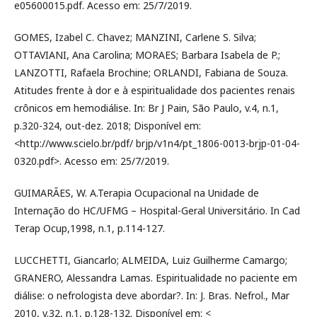
e05600015.pdf. Acesso em: 25/7/2019.
GOMES, Izabel C. Chavez; MANZINI, Carlene S. Silva;
OTTAVIANI, Ana Carolina; MORAES; Barbara Isabela de P.;
LANZOTTI, Rafaela Brochine; ORLANDI, Fabiana de Souza.
Atitudes frente à dor e à espiritualidade dos pacientes renais
crônicos em hemodiálise. In: Br J Pain, São Paulo, v.4, n.1,
p.320-324, out-dez. 2018; Disponível em:
<http://www.scielo.br/pdf/ brjp/v1n4/pt_1806-0013-brjp-01-04-
0320.pdf>. Acesso em: 25/7/2019.
GUIMARÃES, W. A.Terapia Ocupacional na Unidade de
Internação do HC/UFMG – Hospital-Geral Universitário. In Cad
Terap Ocup,1998, n.1, p.114-127.
LUCCHETTI, Giancarlo; ALMEIDA, Luiz Guilherme Camargo;
GRANERO, Alessandra Lamas. Espiritualidade no paciente em
diálise: o nefrologista deve abordar?. In: J. Bras. Nefrol., Mar
2010, v.32, n.1, p.128-132. Disponível em: <