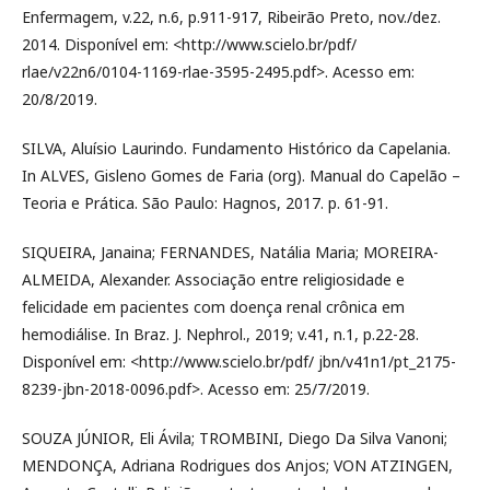
Enfermagem, v.22, n.6, p.911-917, Ribeirão Preto, nov./dez.
2014. Disponível em: <http://www.scielo.br/pdf/
rlae/v22n6/0104-1169-rlae-3595-2495.pdf>. Acesso em:
20/8/2019.
SILVA, Aluísio Laurindo. Fundamento Histórico da Capelania.
In ALVES, Gisleno Gomes de Faria (org). Manual do Capelão –
Teoria e Prática. São Paulo: Hagnos, 2017. p. 61-91.
SIQUEIRA, Janaina; FERNANDES, Natália Maria; MOREIRA-
ALMEIDA, Alexander. Associação entre religiosidade e
felicidade em pacientes com doença renal crônica em
hemodiálise. In Braz. J. Nephrol., 2019; v.41, n.1, p.22-28.
Disponível em: <http://www.scielo.br/pdf/ jbn/v41n1/pt_2175-
8239-jbn-2018-0096.pdf>. Acesso em: 25/7/2019.
SOUZA JÚNIOR, Eli Ávila; TROMBINI, Diego Da Silva Vanoni;
MENDONÇA, Adriana Rodrigues dos Anjos; VON ATZINGEN,