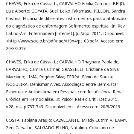
CHAVES, Erika de Cássia L.; CARVALHO Emilia Campos; BEIJO,
Luiz Alberto; GOYATÁ, Sueli Leiko Takamasu; PILLON, Sandra
Cristina. Eficácia de diferentes instrumentos para a atribuição
do diagnóstico de enfermagem Sofrimento espiritual. In: Rev.
Latino-Am. Enfermagem [Internet]. Jul/ago. 2011. Disponível:
<http://www.scielo.br/pdf/rlae/v19n4/pt_08.pdf>. Acesso em:
20/8/2019.
CHAVES, Erika de Cássia L.; CARVALHO Thaynara Paola de;
CARVALHO, Camila Csizmar; GRASSELLI, Cristiane da Silva
Marciano; LIMA, Rogério Silva; TERRA, Fábio de Souza;
NOGUEIRA, Denismar Alves. Associação entre Bem-Estar
Espiritual e Autoestima em Pessoas com Insuficiência Renal
Crônica em Hemodiálise. In: Psicol. Reflex. Crit., Dez 2015,
v.28, n.4, p.737-743. Disponível em: . Acesso em: 20/8/2019.
COSTA, Fabiana Araujo; CAVALCANTE, Milady Cutrim V.; LAMY,
Zeni Carvalho; SALGADO FILHO, Natalino. Cotidiano de