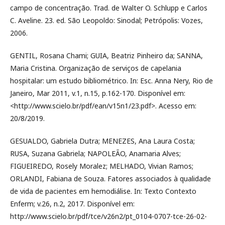
campo de concentração. Trad. de Walter O. Schlupp e Carlos
C. Aveline. 23. ed. São Leopoldo: Sinodal; Petrópolis: Vozes,
2006.
GENTIL, Rosana Chami; GUIA, Beatriz Pinheiro da; SANNA,
Maria Cristina. Organização de serviços de capelania
hospitalar: um estudo bibliométrico. In: Esc. Anna Nery, Rio de
Janeiro, Mar 2011, v.1, n.15, p.162-170. Disponível em:
<http://www.scielo.br/pdf/ean/v15n1/23.pdf>. Acesso em:
20/8/2019.
GESUALDO, Gabriela Dutra; MENEZES, Ana Laura Costa;
RUSA, Suzana Gabriela; NAPOLEÃO, Anamaria Alves;
FIGUEIREDO, Rosely Moralez; MELHADO, Vivian Ramos;
ORLANDI, Fabiana de Souza. Fatores associados à qualidade
de vida de pacientes em hemodiálise. In: Texto Contexto
Enferm; v.26, n.2, 2017. Disponível em:
http://www.scielo.br/pdf/tce/v26n2/pt_0104-0707-tce-26-02-