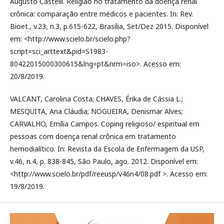
Augusto Castelli. Religião no tratamento da doença renal
crônica: comparação entre médicos e pacientes. In: Rev.
Bioet., v.23, n.3, p.615-622, Brasília, Set/Dez 2015. Disponível
em: <http://www.scielo.br/scielo.php?
script=sci_arttext&pid=S1983-
80422015000300615&lng=pt&nrm=iso>. Acesso em:
20/8/2019.
VALCANT, Carolina Costa; CHAVES, Érika de Cássia L.;
MESQUITA, Ana Cláudia; NOGUEIRA, Denismar Alves;
CARVALHO, Emília Campos. Coping religioso/ espiritual em
pessoas com doença renal crônica em tratamento
hemodialítico. In: Revista da Escola de Enfermagem da USP,
v.46, n.4, p. 838-845, São Paulo, ago. 2012. Disponível em:
<http://www.scielo.br/pdf/reeusp/v46n4/08.pdf >. Acesso em:
19/8/2019.