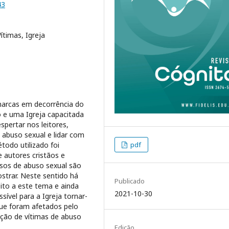
43
ítimas, Igreja
marcas em decorrência do
 e uma Igreja capacitada
spertar nos leitores,
 abuso sexual e lidar com
pdf
odo utilizado foi
de autores cristãos e
asos de abuso sexual são
strar. Neste sentido há
Publicado
eito a este tema e ainda
2021-10-30
ível para a Igreja tornar-
que foram afetados pelo
ação de vítimas de abuso
Edição