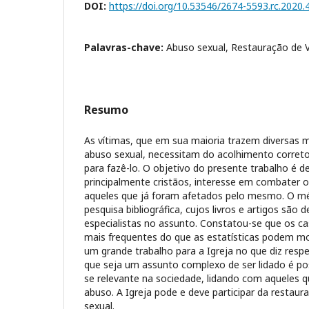
DOI:
https://doi.org/10.53546/2674-5593.rc.2020.
Palavras-chave:
Abuso sexual, Restauração de V
Resumo
As vítimas, que em sua maioria trazem diversas 
abuso sexual, necessitam do acolhimento correto
para fazê-lo. O objetivo do presente trabalho é de
principalmente cristãos, interesse em combater o
aqueles que já foram afetados pelo mesmo. O mét
pesquisa bibliográfica, cujos livros e artigos são 
especialistas no assunto. Constatou-se que os c
mais frequentes do que as estatísticas podem mo
um grande trabalho para a Igreja no que diz resp
que seja um assunto complexo de ser lidado é poss
se relevante na sociedade, lidando com aqueles 
abuso. A Igreja pode e deve participar da restaur
sexual.