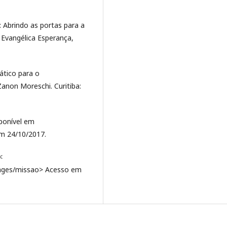
 Abrindo as portas para a
a Evangélica Esperança,
tico para o
anon Moreschi. Curitiba:
sponível em
m 24/10/2017.
<
/pages/missao> Acesso em