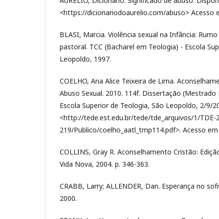
AURÉLIO, Dicionário. Significado de abuso. Dispon
<https://dicionariodoaurelio.com/abuso> Acesso 
BLASI, Marcia. Violência sexual na Infância: Ru
pastoral. TCC (Bacharel em Teologia) - Escola Sup
Leopoldo, 1997.
COELHO, Ana Alice Teixeira de Lima. Aconselham
Abuso Sexual. 2010. 114f. Dissertação (Mestrado 
Escola Superior de Teologia, São Leopoldo, 2/9/2
<http://tede.est.edu.br/tede/tde_arquivos/1/TD
219/Publico/coelho_aatl_tmp114.pdf>. Acesso em
COLLINS, Gray R. Aconselhamento Cristão: Edição
Vida Nova, 2004. p. 346-363.
CRABB, Larry; ALLENDER, Dan. Esperança no sofr
2000.