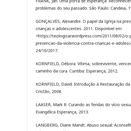
FRANK, Jan. Uma porta de esperança: Reconhece
problemas do seu passado. São Paulo: Candeia, 1
GONÇALVES, Alexandre. O papel da Igreja na prev
crianças e adolescentes. 2011. Disponível em
<https://teologizar.wordpress.com/2011/08/02/o-p
prevencao-da-violencia-contra-criancas-e-adole
24/10/2017.
KORNFIELD, Débora. Vítima, sobrevivente, venced
caminho da cura. Curitiba: Esperança, 2012.
KORNFIELD, David. Introdução à Restauração da
Cristão, 2008.
LAASER, Mark R. Curando as feridas do vício sexual
Evangélica Esperança, 2013.
LANGBERG, Diane Mandt. Abuso sexual: Aconselhan