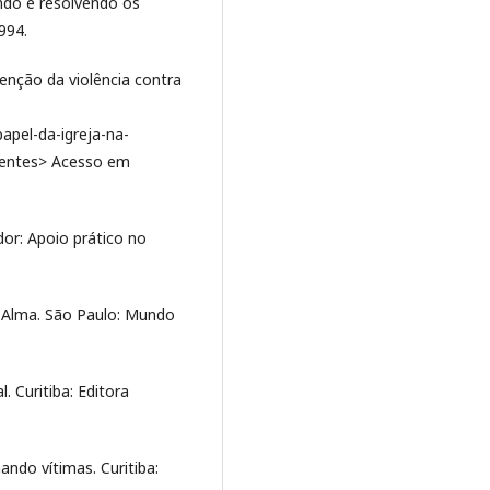
ndo e resolvendo os
994.
enção da violência contra
apel-da-igreja-na-
scentes> Acesso em
or: Apoio prático no
 Alma. São Paulo: Mundo
. Curitiba: Editora
do vítimas. Curitiba: