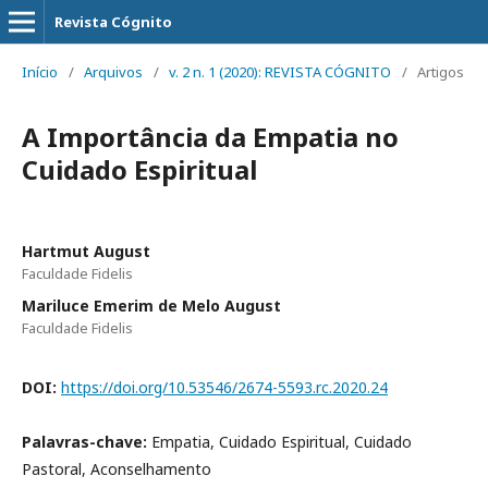
Revista Cógnito
Início
/
Arquivos
/
v. 2 n. 1 (2020): REVISTA CÓGNITO
/
Artigos
A Importância da Empatia no
Cuidado Espiritual
Hartmut August
Faculdade Fidelis
Mariluce Emerim de Melo August
Faculdade Fidelis
DOI:
https://doi.org/10.53546/2674-5593.rc.2020.24
Palavras-chave:
Empatia, Cuidado Espiritual, Cuidado
Pastoral, Aconselhamento