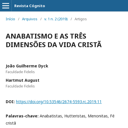
Revista Cógnito
Início
/
Arquivos
/
v. 1 n. 2 (2019)
/
Artigos
ANABATISMO E AS TRÊS
DIMENSÕES DA VIDA CRISTÃ
João Guilherme Dyck
Faculdade Fidelis
Hartmut August
Faculdade Fidelis
DOI:
https://doi.org/10.53546/2674-5593.rc.2019.11
Palavras-chave:
Anabatistas, Hutteristas, Menonitas, Fé
cristã